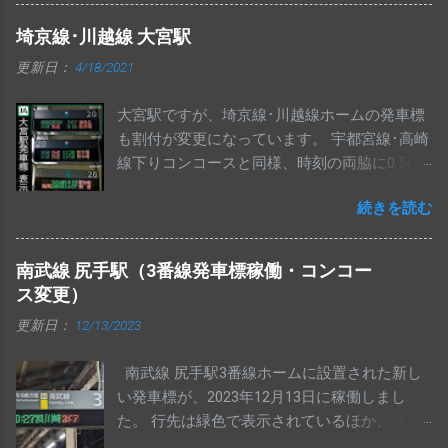
埼京線･川越線 大宮駅
更新日：
4/18/2021
大宮駅ですが、埼京線･川越線ホームの発車標
も割付が変更になっています。 宇都宮線･高崎
線下りコンコースと同様、時刻の両脇に0.5桁
のスペースが入り、行先が3桁になっていま
続きを読む
す。 始発表示は、路線名と交互に設定されて
います。 せっかくなので、過去の表示もまと
めてみました。
南武線 尻手駅（3番線発車標稼働・コンコー
ス変更）
更新日：
12/13/2023
南武線 尻手駅3番線ホームに設置された新し
い発車標が、2023年12月13日に稼働しまし
た。 行先は緑色で表示されているほか、「 3
ドア 」「 3doors 」いずれの表示も、他駅の表