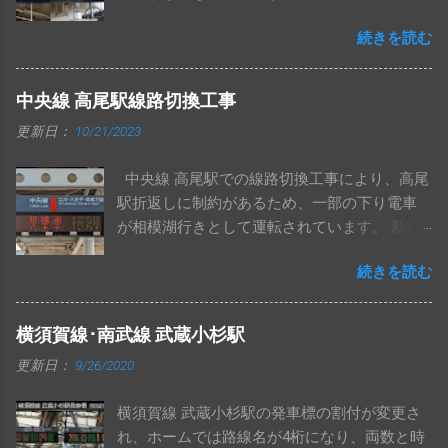
せん。 特急および上野東京ライン南行の10両
続きを読む
は、従来どおりの表示で変更ありません。
中央線 高尾駅線路切換工事
更新日：
10/21/2023
中央線 高尾駅での線路切換工事により、高尾
駅折返しに制約があるため、一部の下り電車
が相模湖行きとして運転されています。 新宿
駅のフルカラー発車標は、ゴシック体ではな
続きを読む
く明朝体で表示されていました。 武蔵小金井
駅発車標の行先6桁表示です。 レア行先でもき
ちんと画素が用意されているのは、初期に
横須賀線･南武線 武蔵小杉駅
ATOSが導入された中央線ならではかもしれま
更新日：
9/26/2020
せん。 中央特快 相模湖行きが夕方に1本のみ
運転されます。 下り相模湖行きは、これで最
横須賀線 武蔵小杉駅の発車標の割付が変更さ
後となります。 写真は東京・神田駅の発車標
れ、ホームでは路線名が4桁になり、両数と時
です。 高尾駅 高圧電気設備工事のため、中央