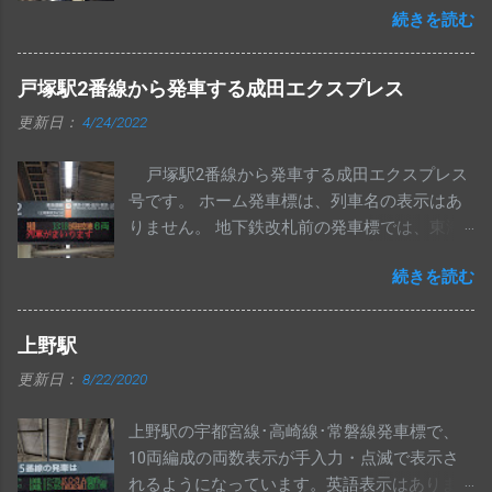
続きを読む
示から左下に1ドットずつ寄っています。 尻手
駅発車標「 4ドア 」の表示です。 こちらも他
駅のものから、1ドットずつ左下に寄っていま
戸塚駅2番線から発車する成田エクスプレス
す。 南武線 尻手駅の上りコンコース発車標
更新日：
4/24/2022
に、浜川崎行き列車が表示されるようになり
ました。 1段目は川崎行き、2段目は浜川崎行
戸塚駅2番線から発車する成田エクスプレス
きの先発列車で固定になっているものと思わ
号です。 ホーム発車標は、列車名の表示はあ
れます。 手入力の「 八丁畷・浜川崎方面 」と
りません。 地下鉄改札前の発車標では、東海
ナンバリング[ JN54 ]も表示されています。
道線の欄に表示されます。
続きを読む
上野駅
更新日：
8/22/2020
上野駅の宇都宮線･高崎線･常磐線発車標で、
10両編成の両数表示が手入力・点滅で表示さ
れるようになっています。英語表示はありま