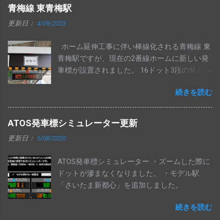
旧西口にあった発車標と同じく、左側数桁分
青梅線 東青梅駅
がマルチカラーで表示される中央西改札の発
更新日：
4/09/2023
車標ですが、湘南新宿ライン等一部が新しい
ものに交換されていました。 昨年10月時点で
ホーム延伸工事に伴い棒線化される青梅線 東
は以前のものだったので、その後の交換と思
青梅駅ですが、現在の2番線ホームに新しい発
われます。 中央･総武各駅停車・中央線快速・
車標が設置されました。 16ドット3段の発車標
埼京線下りの発車標は変更ありません。 交換
で、上2段は立川方面、下1段は青梅方面の表
された発車標は、今までのように一部マルチ
続きを読む
示がされる模様です。
カラー仕様にはなっていません。
ATOS発車標シミュレーター更新
更新日：
5/08/2020
ATOS発車標シミュレーター ・ズームした際に
ドットが滲まなくなりました。 ・モデル駅
「さいたま新都心」を追加しました。
続きを読む