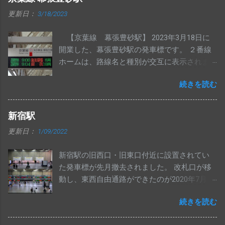
更新日：
3/18/2023
【京葉線 幕張豊砂駅】 2023年3月18日に
開業した、幕張豊砂駅の発車標です。 ２番線
ホームは、路線名と種別が交互に表示されま
す。 ATOS導入区間内で、白い筐体の発車標が
続きを読む
導入されるのは初めてと思われます。
新宿駅
更新日：
1/09/2022
新宿駅の旧西口・旧東口付近に設置されてい
た発車標が先月撤去されました。 改札口が移
動し、東西自由通路ができたのが2020年7月19
日なので、1年5か月ほど経ってからの撤去に
続きを読む
なりました。 いずれ撤去されるとは思ってい
ましたが、意外と長生きしたと思います。