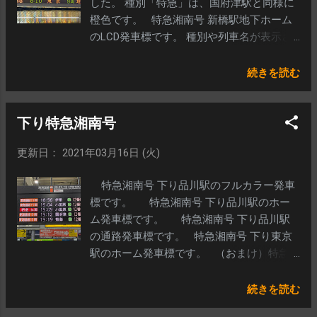
した。 種別「特急」は、国府津駅と同様に
橙色です。 特急湘南号 新橋駅地下ホーム
のLCD発車標です。 種別や列車名が表示さ
れないため、発車標の表示だけでは特急か
どうかの区別がつきません。 （あえて言え
続きを読む
ば「両数が9両と14両の場合、特急」でしょ
うか…？） 代わりになのかは不明ですが、
下り特急湘南号
スクロールで特急であることの案内がされ
ていました。
更新日： 2021年03月16日 (火)
特急湘南号 下り品川駅のフルカラー発車
標です。 特急湘南号 下り品川駅のホー
ム発車標です。 特急湘南号 下り品川駅
の通路発車標です。 特急湘南号 下り東京
駅のホーム発車標です。 （おまけ）特急
湘南号のサボ
続きを読む