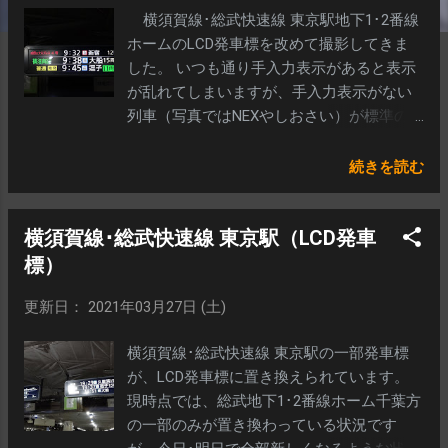
横須賀線･総武快速線 東京駅地下1･2番線
ホームのLCD発車標を改めて撮影してきま
した。 いつも通り手入力表示があると表示
が乱れてしまいますが、手入力表示がない
列車（写真ではNEXやしおさい）が標準の
割付ではないかと思います。 工事照明の関
係で見づらい写真です…。 3段目に表示さ
続きを読む
れている快速千葉行きも、手入力表示が無
いため、多分標準の割付だと思います。 た
横須賀線･総武快速線 東京駅（LCD発車
だLED発車標では手入力（馬喰町錦糸町方
面）が表示されるため、ちょっと自信はな
標）
いです…。 LCD発車標に「横須賀線」が表
更新日： 2021年03月27日 (土)
示されるのは、普通大船行のみと思われま
す。 ただ、LED発車標では逗子行でも「横
横須賀線･総武快速線 東京駅の一部発車標
須賀線」が表示されているので、理由は不
が、LCD発車標に置き換えられています。
明です。 今日時点ではLCD発車標が設置さ
現時点では、総武地下1･2番線ホーム千葉方
れた場所の、古いLED発車標は残っていまし
の一部のみが置き換わっている状況です
た。 また元のLED発車標と同じく、片面の