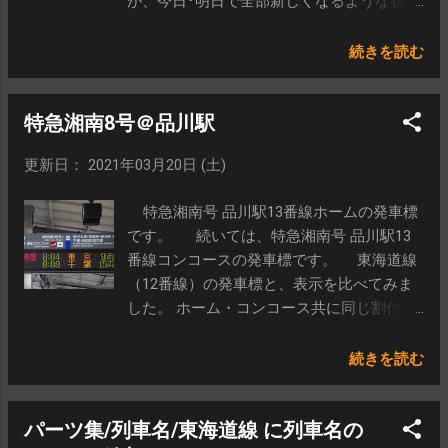
が、今日･明日で全部新しくなるような状況
み表示されるものが設置されています。 ホ
では無いと思います。 元々手入力が多いか
ームに設置されるこのタイプのLCD発車標
らか、かなりガタガタな表示です…。
で、片面表示は多分初だと思います。 【参
続きを読む
考】LCD発車標の手入力で表示が乱れる例
特急湘南8号＠品川駅
更新日： 2021年03月20日 (土)
特急湘南号 品川駅13番線ホームの発車標
です。 続いては、特急湘南号 品川駅13
番線コンコースの発車標です。 東海道線
（12番線）の発車標と、表示を比べてみま
した。 ホーム・コンコース共に同じ割付だ
と思います。
続きを読む
パーツ集/列車名/東海道線 に列車名の