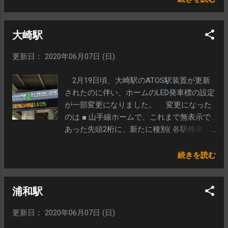
ーム(英語) 在線位置表示が追加された4番線
ホーム 「 東 十 条 」は均等割り付けです
大崎駅
が、「 南浦和 」は中寄せでした。 5番線ホ
ームにも在線位置表示が追加。 英語の「
更新日： 2020年06月07日 (日)
TOKYO 」のパーツが変更されている可能性
が高い ですが、在線位置表示とスクロール
2月19日頃、大崎駅のATOS駅装置が更新
で確認できなかったので 改めて調査予定で
されたのに伴い、ホームのLED発車標の設定
す。
が一部変更になりました。 変更になった
のは ■ 山手線ホームで、これまで無表示で
あった先頭2桁に、新たに種別( 各駅停車 )が
表示されるようになりました。なお、始発
ホームの2･4番線の表示は確認できませんで
続きを読む
した(発車時刻の1時間前でも未表示)。 1番
線ホーム(日本語) 1番線ホーム(英語) 3番線
浦和駅
ホーム(日本語) 3番線ホーム(英語) Wikiの方
には再現画像をUPしてありますので、是非
更新日： 2020年06月07日 (日)
ご覧ください！