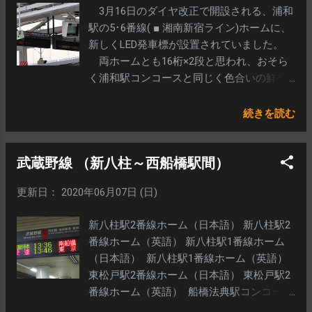
3月16日のダイヤ改正で開設される、浦和
駅の5･6番線( ■ 湘南新宿ライン)ホームに、
新しくLED発車標が設置されていました。
両ホームとも16桁×2段と思われ、おそら
く浦和駅コンコースと同じく色合いの鮮や
かなLEDが使用されていると思われます。
なお、2月17日現在「 列車が通過します
続きを読む
」や運行情報スクロールは表示されてお
り、ATOSのサーバにはすでに接続されてい
武蔵野線 （新八柱～西船橋駅間）
るものと思われます。 3･4番線ホームより
撮影
更新日： 2020年06月07日 (日)
新八柱駅2番線ホーム（日本語） 新八柱駅2
番線ホーム（英語） 新八柱駅1番線ホーム
（日本語） 新八柱駅1番線ホーム（英語）
東松戸駅2番線ホーム（日本語） 東松戸駅2
番線ホーム（英語） 船橋法典駅コンコース
2番線（日本語） 船橋法典駅コンコース2番