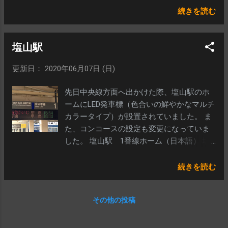
線（英語） 船橋法典駅コンコース1番線
続きを読む
（日本語） 船橋法典駅コンコース1番線
（英語） 西船橋駅11番線ホーム（日本語）
塩山駅
西船橋駅11番線ホーム（英語） 西船橋駅12
番線ホーム（日本語） 西船橋駅12番線ホー
更新日： 2020年06月07日 (日)
ム（英語） 西船橋駅11番・12番線階段下
（日本語） 西船橋駅11番・12番線階段下
先日中央線方面へ出かけた際、塩山駅のホ
（英語） 西船橋駅9番・10番線階段下（日
ームにLED発車標（色合いの鮮やかなマルチ
本語） 西船橋駅9番・10番線階段下（英
カラータイプ）が設置されていました。 ま
語） 西船橋駅総武線コンコース（日本語）
た、コンコースの設定も変更になっていま
西船橋駅総武線コンコース（英語） 西船橋
した。 塩山駅 1番線ホーム（日本語） 塩
駅武蔵野線通路（日本語） 西船橋駅武蔵野
山駅 1番線ホーム（英語） 塩山駅 2・3
線通路（英語）
番線ホーム 塩山駅コンコース （参考）コン
続きを読む
コース 旧設定 塩山駅コンコース ※旧設
定 塩山駅コンコース ※旧設定
その他の投稿