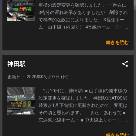
車標の設定変更を確認しました。 一番右に
3桁分の遅れ表示がありましたが、削除され
て標準的な設定に戻りました。 3番線ホー
ム 山手線（内回り） 4番線ホーム 京浜
東北線（北行） 在線位置表示（南武線タイ
プ）も確認できた ※旧表示 （2012年3月14
続きを読む
日撮影） 種別3/行先3/時刻3/遅れ3 だっ
た。 写真はダイヤ乱れで、時刻が消えてい
神田駅
る。
更新日： 2020年06月07日 (日)
2月20日に、神田駅( ■ 山手線)の発車標の
設定変更を確認しました。神田駅のATOS駅
装置が1月下旬頃に更新されたので、変更は
その頃と思われます。 また、あわせて ■
京浜東北線ホーム・ ■ 中央線上りホームに
在線位置表示(南武線タイプ)の追加を確認し
ています。 2番線ホーム（日本語） 3番線ホ
続きを読む