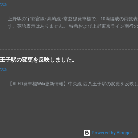
2020
いないようで、中央特快高尾行きの表示が出ています。 高尾
折返していきます。 普段高尾駅の発車標に「あずさ」が表示
上野駅の宇都宮線･高崎線･常磐線発車標で、10両編成の両数
め、珍しいものとなっています。
す。英語表示はありません。 特急および上野東京ライン南行
八王子駅の変更を反映しました。
2020
【#LED発車標Wiki更新情報】中央線 西八王子駅の変更を反
Powered by Blogger