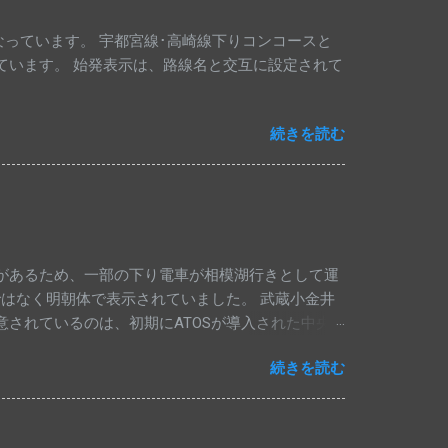
っています。 宇都宮線･高崎線下りコンコースと
っています。 始発表示は、路線名と交互に設定されて
続きを読む
があるため、一部の下り電車が相模湖行きとして運
はなく明朝体で表示されていました。 武蔵小金井
意されているのは、初期にATOSが導入された中央
本のみ運転されます。 下り相模湖行きは、これで最
続きを読む
高圧電気設備工事のため、中央線上りの一部列車が相
発車標です。 四方津駅の発車標では、相模湖行き
線路切換工事のため、中央線の上り特急列車は、行
も高尾止まりとなっていますが、種別は変更されて