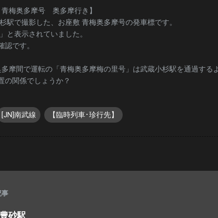
敷 青梅奥多摩号 奥多摩行き】
小杉駅で撮影した、お座敷 青梅奥多摩号の発車標です。
時」と表示されていました。
確認です。
奥多摩間で運転の「青梅奥多摩梅の里号」は武蔵小杉駅を通過する
置の関係でしょうか？
[JN]南武線
【臨時列車･珍行先】
記事
張豊砂駅