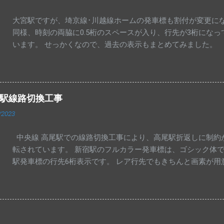
大宮駅ですが、埼京線･川越線ホームの発車標も割付が変更にな
同様、時刻の両脇に0.5桁のスペースが入り、行先が3桁にな
います。 せっかくなので、過去の表示もまとめてみました。
尾駅線路切換工事
/2023
中央線 高尾駅での線路切換工事により、高尾駅折返しに制約
転されています。 新宿駅のフルカラー発車標は、ゴシック体で
駅発車標の行先6桁表示です。 レア行先でもきちんと画素が用
線ならではかもしれません。 中央特快 相模湖行きが夕方に1
後となります。 写真は東京・神田駅の発車標です。 高尾駅 
模湖止まりとなっています。 写真は、大月・猿橋・上野原駅の
と富士山・河口湖行きの並びが見られました。 中央線 高尾駅
先を高尾に変更して運転しています。 東京方面への直通快速