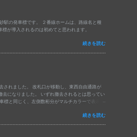
豊砂駅の発車標です。 ２番線ホームは、路線名と種
発車標が導入されるのは初めてと思われます。
続きを読む
去されました。 改札口が移動し、東西自由通路が
らの撤去になりました。 いずれ撤去されるとは思ってい
車標と同じく、左側数桁分がマルチカラーで表示さ
ものに交換されていました。 昨年10月時点では
続きを読む
総武各駅停車・中央線快速・埼京線下りの発車標は変
ルチカラー仕様にはなっていません。