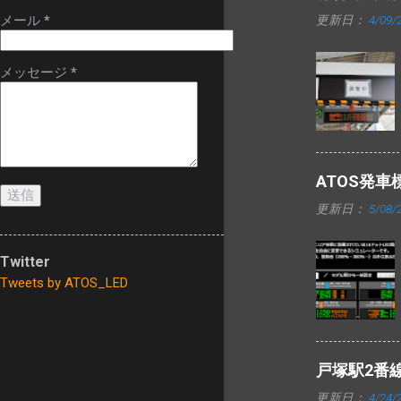
換された発車標
更新日：
4/09/
メール
*
は、今までのよう
に一部マルチカラ
ー仕様にはなって
メッセージ
*
いません。
ATOS発
更新日：
5/08/
Twitter
Tweets by ATOS_LED
戸塚駅2番
更新日：
4/24/