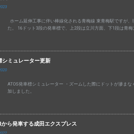
2023
ホーム延伸工事に伴い棒線化される青梅線 東青梅駅ですが、
た。 16ドット3段の発車標で、上2段は立川方面、下1段は青
車標シミュレーター更新
2020
ATOS発車標シミュレーター ・ズームした際にドットが滲ま
加しました。
線から発車する成田エクスプレス
2022