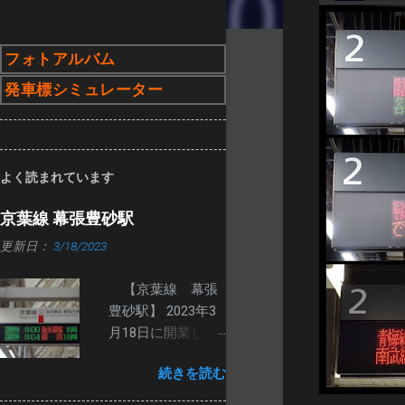
フォトアルバム
発車標シミュレーター
よく読まれています
京葉線 幕張豊砂駅
更新日：
3/18/2023
【京葉線 幕張
豊砂駅】 2023年3
月18日に開業し
た、幕張豊砂駅の
続きを読む
発車標です。 ２番
線ホームは、路線