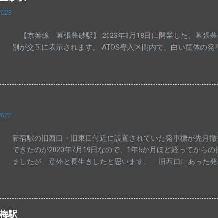
2023
【京葉線 幕張豊砂駅】 2023年3月18日に開業した、幕張
別が交互に表示されます。 ATOS導入区間内で、白い筐体の
2022
新宿駅の旧西口・旧東口付近に設置されていた発車標が先月撤
できたのが2020年7月19日なので、1年5か月ほど経ってか
ましたが、意外と長生きしたと思います。 旧西口にあった発
れる中央西改札の発車標ですが、湘南新宿ライン等一部が新しい
以前のものだったので、その後の交換と思われます。 中央･
更ありません。 交換された発車標は、今までのように一部マ
青梅駅