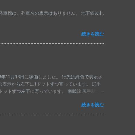
発車標は、列車名の表示はありません。 地下鉄改札
続きを読む
年12月13日に稼働しました。 行先は緑色で表示さ
他駅の表示から左下に1ドットずつ寄っています。 尻手
1ドットずつ左下に寄っています。 南武線 尻手駅の
りました。 1段目は川崎行き、2段目は浜川崎行
続きを読む
八丁畷・浜川崎方面 」とナンバリング[ JN54 ]も