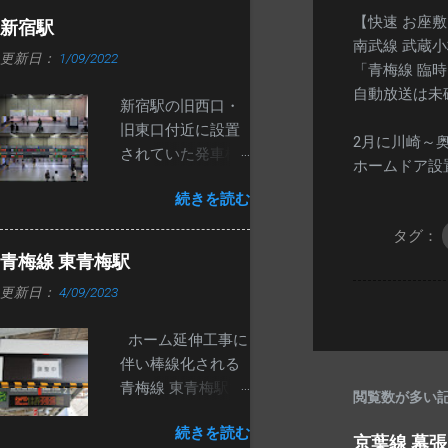
名と種別が交互に
【快速 お座
新宿駅
表示されます。
南武線 武蔵
更新日：
1/09/2022
ATOS導入区間内
「青梅線 臨
で、白い筐体の発
自動放送は未
新宿駅の旧西口・
車標が導入される
旧東口付近に設置
のは初めてと思わ
2月に川崎～
されていた発車標
れます。
ホームドア設
が先月撤去されま
続きを読む
した。 改札口が移
動し、東西自由通
タグ：
路ができたのが
青梅線 東青梅駅
2020年7月19日な
更新日：
4/09/2023
ので、1年5か月ほ
ど経ってからの撤
ホーム延伸工事に
去になりました。
伴い棒線化される
いずれ撤去される
青梅線 東青梅駅で
とは思っていまし
閲覧数が多い
すが、現在の2番線
たが、意外と長生
続きを読む
ホームに新しい発
京葉線 幕
きしたと思いま