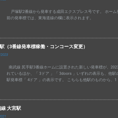
戸塚駅2番線から発車する成田エクスプレス号です。 ホーム
前の発車標では、東海道線の欄に表示されます。
手駅（3番線発車標稼働・コンコース変更）
/2023
南武線 尻手駅3番線ホームに設置された新しい発車標が、2023
れているほか、「 3ドア 」「 3doors 」いずれの表示も、
駅発車標「 4ドア 」の表示です。 こちらも他駅のものから、
上りコンコース発車標に、浜川崎行き列車が表示されるようにな
きの先発列車で固定になっているものと思われます。 手入力の「 
表示されています。
越線 大宮駅
2021