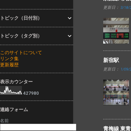
車標が設置されま
す。 旧西口にあ
更新日：
3/18/
した。 16ドット3
った発車標と同じ
段の発車標で、上2
トピック（日付別）
く、左側数桁分が
段は立川方面、下1
マルチカラーで表
段は青梅方面の表
示される中央西改
トピック（タグ別）
示がされる模様で
札の発車標です
す。
が、湘南新宿ライ
このサイトについて
ン等一部が新しい
リンク集
新宿駅
ものに交換されて
更新履歴
いました。 昨年10
更新日：
1/09/
月時点では以前の
表示カウンター
ものだったので、
その後の交換と思
4
2
7
9
8
0
われます。 中央･
総武各駅停車・中
連絡フォーム
央線快速・埼京線
下りの発車標は変
名前
更ありません。 交
青梅線 東