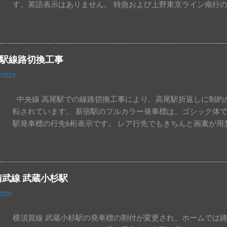
す。英語表示はありません。 特急および上野東京ライン南行
尾駅線路切換工事
/2023
中央線 高尾駅での線路切換工事により、高尾駅折返しに制約
転されています。 新宿駅のフルカラー発車標は、ゴシック体で
駅発車標の行先6桁表示です。 レア行先でもきちんと画素が用
線ならではかもしれません。 中央特快 相模湖行きが夕方に1
後となります。 写真は東京・神田駅の発車標です。 高尾駅 
模湖止まりとなっています。 写真は、大月・猿橋・上野原駅の
と富士山・河口湖行きの並びが見られました。 中央線 高尾駅
南武線 武蔵小杉駅
先を高尾に変更して運転しています。 東京方面への直通快速
2020
いないようで、中央特快高尾行きの表示が出ています。 高尾
折返していきます。 普段高尾駅の発車標に「あずさ」が表示
横須賀線 武蔵小杉駅の発車標の割付が変更され、ホームでは
め、珍しいものとなっています。