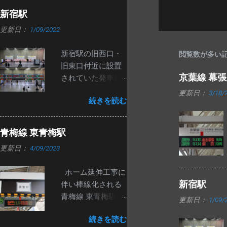
名と種別が交互に
新宿駅
表示されます。
更新日：
1/09/2022
ATOS導入区間内
で、白い筐体の発
新宿駅の旧西口・
閲覧数が多い
車標が導入される
旧東口付近に設置
のは初めてと思わ
京葉線 幕
されていた発車標
れます。
が先月撤去されま
更新日：
3/18/
続きを読む
した。 改札口が移
動し、東西自由通
路ができたのが
青梅線 東青梅駅
2020年7月19日な
更新日：
4/09/2023
ので、1年5か月ほ
ど経ってからの撤
ホーム延伸工事に
去になりました。
新宿駅
伴い棒線化される
いずれ撤去される
青梅線 東青梅駅で
とは思っていまし
更新日：
1/09/
すが、現在の2番線
たが、意外と長生
続きを読む
ホームに新しい発
きしたと思いま