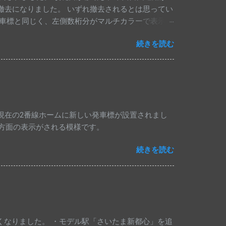
らの撤去になりました。 いずれ撤去されるとは思ってい
車標と同じく、左側数桁分がマルチカラーで表示さ
ものに交換されていました。 昨年10月時点では
続きを読む
総武各駅停車・中央線快速・埼京線下りの発車標は変
ルチカラー仕様にはなっていません。
現在の2番線ホームに新しい発車標が設置されまし
梅方面の表示がされる模様です。
続きを読む
なくなりました。 ・モデル駅「さいたま新都心」を追