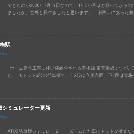
できたのが2020年7月19日なので、1年5か月ほど経ってか
ましたが、意外と長生きしたと思います。 旧西口にあった発
れる中央西改札の発車標ですが、湘南新宿ライン等一部が新しい
以前のものだったので、その後の交換と思われます。 中央･
更ありません。 交換された発車標は、今までのように一部マ
青梅駅
2023
ホーム延伸工事に伴い棒線化される青梅線 東青梅駅ですが、
た。 16ドット3段の発車標で、上2段は立川方面、下1段は青
車標シミュレーター更新
2020
ATOS発車標シミュレーター ・ズームした際にドットが滲ま