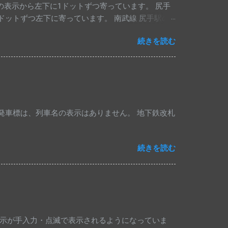
他駅の表示から左下に1ドットずつ寄っています。 尻手
1ドットずつ左下に寄っています。 南武線 尻手駅の
りました。 1段目は川崎行き、2段目は浜川崎行
続きを読む
八丁畷・浜川崎方面 」とナンバリング[ JN54 ]も
発車標は、列車名の表示はありません。 地下鉄改札
続きを読む
表示が手入力・点滅で表示されるようになっていま