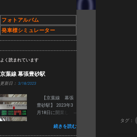
フォトアルバム
発車標シミュレーター
よく読まれています
京葉線 幕張豊砂駅
更新日：
3/18/2023
【京葉線 幕張
豊砂駅】 2023年3
月18日に開業し
た、幕張豊砂駅の
タグ：
続きを読む
発車標です。 ２番
線ホームは、路線