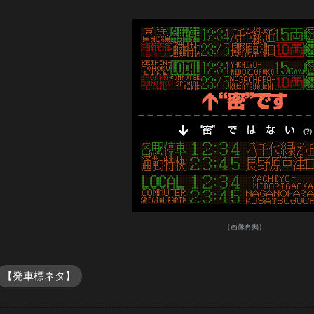
（画像再掲）
【発車標ネタ】