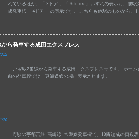
れているほか、「 3ドア 」「 3doors 」いずれの表示も、
駅発車標「 4ドア 」の表示です。 こちらも他駅のものから、
上りコンコース発車標に、浜川崎行き列車が表示されるようにな
きの先発列車で固定になっているものと思われます。 手入力の「 
表示されています。
線から発車する成田エクスプレス
2022
戸塚駅2番線から発車する成田エクスプレス号です。 ホーム
前の発車標では、東海道線の欄に表示されます。
2020
上野駅の宇都宮線･高崎線･常磐線発車標で、10両編成の両数