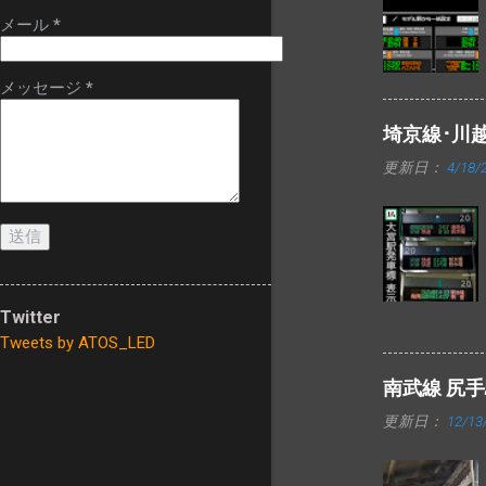
換された発車標
メール
*
は、今までのよう
に一部マルチカラ
ー仕様にはなって
メッセージ
*
いません。
埼京線･川
更新日：
4/18/
Twitter
Tweets by ATOS_LED
南武線 尻
更新日：
12/13