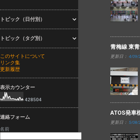
車標が設置されま
す。 旧西口にあ
した。 16ドット3
った発車標と同じ
段の発車標で、上2
トピック（日付別）
く、左側数桁分が
段は立川方面、下1
マルチカラーで表
段は青梅方面の表
示される中央西改
トピック（タグ別）
示がされる模様で
札の発車標です
青梅線 東
す。
が、湘南新宿ライ
このサイトについて
更新日：
4/09/
ン等一部が新しい
リンク集
ものに交換されて
更新履歴
いました。 昨年10
月時点では以前の
表示カウンター
ものだったので、
その後の交換と思
4
2
8
5
0
4
われます。 中央･
総武各駅停車・中
ATOS発
連絡フォーム
央線快速・埼京線
更新日：
5/08/
下りの発車標は変
名前
更ありません。 交