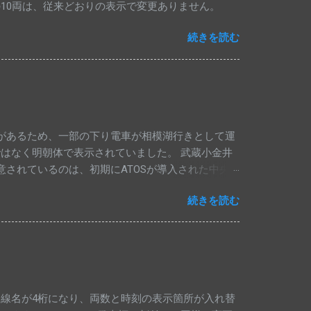
の10両は、従来どおりの表示で変更ありません。
続きを読む
があるため、一部の下り電車が相模湖行きとして運
はなく明朝体で表示されていました。 武蔵小金井
意されているのは、初期にATOSが導入された中央
本のみ運転されます。 下り相模湖行きは、これで最
続きを読む
高圧電気設備工事のため、中央線上りの一部列車が相
発車標です。 四方津駅の発車標では、相模湖行き
線路切換工事のため、中央線の上り特急列車は、行
も高尾止まりとなっていますが、種別は変更されて
駅に到着した上り特急列車は、下り特急列車として
されることはなく、定期特急列車も止まらないた
路線名が4桁になり、両数と時刻の表示箇所が入れ替