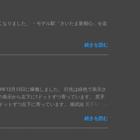
なくなりました。 ・モデル駅「さいたま新都心」を追
続きを読む
年12月13日に稼働しました。 行先は緑色で表示さ
他駅の表示から左下に1ドットずつ寄っています。 尻手
1ドットずつ左下に寄っています。 南武線 尻手駅の
りました。 1段目は川崎行き、2段目は浜川崎行
続きを読む
八丁畷・浜川崎方面 」とナンバリング[ JN54 ]も