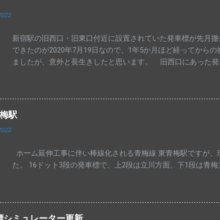
2022
新宿駅の旧西口・旧東口付近に設置されていた発車標が先月撤
できたのが2020年7月19日なので、1年5か月ほど経ってか
ましたが、意外と長生きしたと思います。 旧西口にあった発
れる中央西改札の発車標ですが、湘南新宿ライン等一部が新しい
以前のものだったので、その後の交換と思われます。 中央･
更ありません。 交換された発車標は、今までのように一部マ
青梅駅
2023
ホーム延伸工事に伴い棒線化される青梅線 東青梅駅ですが、
た。 16ドット3段の発車標で、上2段は立川方面、下1段は青
車標シミュレーター更新