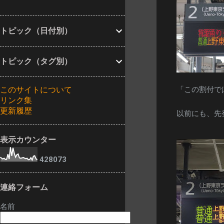
車標が設置されま
す。 旧西口にあ
した。 16ドット3
った発車標と同じ
段の発車標で、上2
トピック（日付別）
く、左側数桁分が
段は立川方面、下1
マルチカラーで表
段は青梅方面の表
示される中央西改
トピック（タグ別）
示がされる模様で
札の発車標です
す。
が、湘南新宿ライ
このサイトについて
「この割付で
ン等一部が新しい
リンク集
ものに交換されて
更新履歴
以前にも、先
いました。 昨年10
月時点では以前の
表示カウンター
ものだったので、
その後の交換と思
4
2
8
0
7
3
われます。 中央･
総武各駅停車・中
連絡フォーム
央線快速・埼京線
下りの発車標は変
名前
更ありません。 交