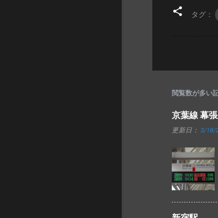
タグ：
閲覧数が多い
京葉線 幕
更新日：
3/18/
新宿駅