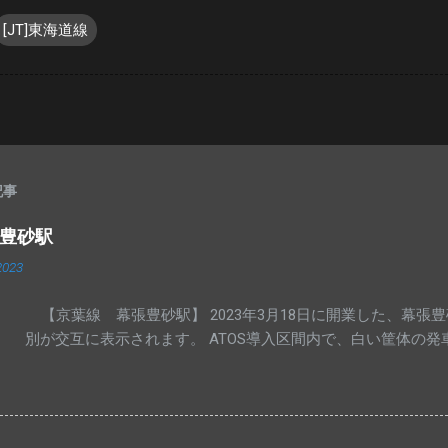
[JT]東海道線
記事
張豊砂駅
2023
【京葉線 幕張豊砂駅】 2023年3月18日に開業した、幕張
別が交互に表示されます。 ATOS導入区間内で、白い筐体の