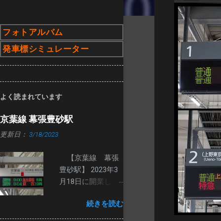
フォトアルバム
発車標シミュレーター
よく読まれています
京葉線 幕張豊砂駅
更新日：
3/18/2023
【京葉線 幕張
豊砂駅】 2023年3
月18日に開業し
た、幕張豊砂駅の
続きを読む
発車標です。 ２番
線ホームは、路線