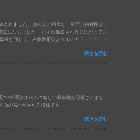
去されました。 改札口が移動し、東西自由通路が
らの撤去になりました。 いずれ撤去されるとは思ってい
車標と同じく、左側数桁分がマルチカラーで表示さ
ものに交換されていました。 昨年10月時点では
続きを読む
総武各駅停車・中央線快速・埼京線下りの発車標は変
ルチカラー仕様にはなっていません。
現在の2番線ホームに新しい発車標が設置されまし
梅方面の表示がされる模様です。
続きを読む