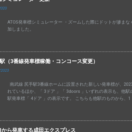
2020
ATOS発車標シミュレーター ・ズームした際にドットが滲ま
加しました。
手駅（3番線発車標稼働・コンコース変更）
/2023
南武線 尻手駅3番線ホームに設置された新しい発車標が、2023
れているほか、「 3ドア 」「 3doors 」いずれの表示も、
駅発車標「 4ドア 」の表示です。 こちらも他駅のものから、
上りコンコース発車標に、浜川崎行き列車が表示されるようにな
きの先発列車で固定になっているものと思われます。 手入力の「 
表示されています。
線から発車する成田エクスプレス