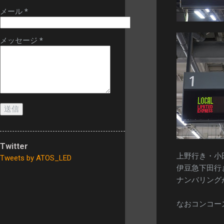
換された発車標
メール
*
は、今までのよう
に一部マルチカラ
ー仕様にはなって
メッセージ
*
いません。
Twitter
上野行き・小
Tweets by ATOS_LED
伊豆急下田行
ナンバリング
なおコンコー