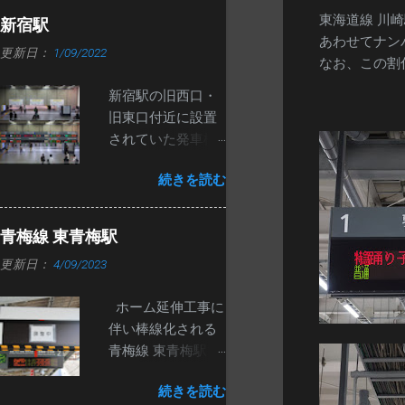
名と種別が交互に
東海道線 川
新宿駅
表示されます。
あわせてナン
更新日：
1/09/2022
ATOS導入区間内
なお、この割
で、白い筐体の発
新宿駅の旧西口・
車標が導入される
旧東口付近に設置
のは初めてと思わ
されていた発車標
れます。
が先月撤去されま
続きを読む
した。 改札口が移
動し、東西自由通
路ができたのが
青梅線 東青梅駅
2020年7月19日な
更新日：
4/09/2023
ので、1年5か月ほ
ど経ってからの撤
ホーム延伸工事に
去になりました。
伴い棒線化される
いずれ撤去される
青梅線 東青梅駅で
とは思っていまし
すが、現在の2番線
たが、意外と長生
続きを読む
ホームに新しい発
きしたと思いま