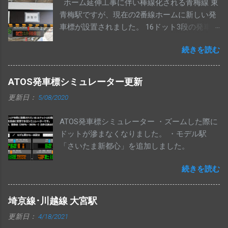
ホーム延伸工事に伴い棒線化される青梅線 東
は以前のものだったので、その後の交換と思
青梅駅ですが、現在の2番線ホームに新しい発
われます。 中央･総武各駅停車・中央線快速・
車標が設置されました。 16ドット3段の発車標
埼京線下りの発車標は変更ありません。 交換
で、上2段は立川方面、下1段は青梅方面の表
された発車標は、今までのように一部マルチ
続きを読む
示がされる模様です。
カラー仕様にはなっていません。
ATOS発車標シミュレーター更新
更新日：
5/08/2020
ATOS発車標シミュレーター ・ズームした際に
ドットが滲まなくなりました。 ・モデル駅
「さいたま新都心」を追加しました。
続きを読む
埼京線･川越線 大宮駅
更新日：
4/18/2021