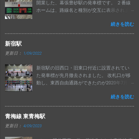
開業した、幕張豊砂駅の発車標です。 ２番線
ホームは、路線名と種別が交互に表示されま
す。 ATOS導入区間内で、白い筐体の発車標が
続きを読む
導入されるのは初めてと思われます。
新宿駅
更新日：
1/09/2022
新宿駅の旧西口・旧東口付近に設置されてい
た発車標が先月撤去されました。 改札口が移
動し、東西自由通路ができたのが2020年7月19
日なので、1年5か月ほど経ってからの撤去に
続きを読む
なりました。 いずれ撤去されるとは思ってい
ましたが、意外と長生きしたと思います。
旧西口にあった発車標と同じく、左側数桁分
青梅線 東青梅駅
がマルチカラーで表示される中央西改札の発
更新日：
4/09/2023
車標ですが、湘南新宿ライン等一部が新しい
ものに交換されていました。 昨年10月時点で