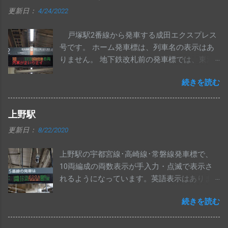
す。 南武線 尻手駅の上りコンコース発車標
更新日：
4/24/2022
に、浜川崎行き列車が表示されるようになり
ました。 1段目は川崎行き、2段目は浜川崎行
戸塚駅2番線から発車する成田エクスプレス
きの先発列車で固定になっているものと思わ
号です。 ホーム発車標は、列車名の表示はあ
れます。 手入力の「 八丁畷・浜川崎方面 」と
りません。 地下鉄改札前の発車標では、東海
ナンバリング[ JN54 ]も表示されています。
道線の欄に表示されます。
続きを読む
上野駅
更新日：
8/22/2020
上野駅の宇都宮線･高崎線･常磐線発車標で、
10両編成の両数表示が手入力・点滅で表示さ
れるようになっています。英語表示はありま
せん。 特急および上野東京ライン南行の10両
続きを読む
は、従来どおりの表示で変更ありません。