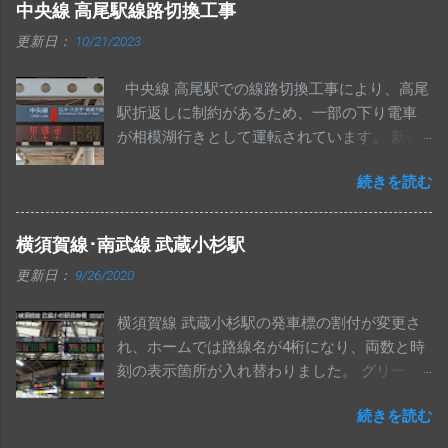
中央線 高尾駅線路切換工事
更新日：
10/21/2023
中央線 高尾駅での線路切換工事により、高尾
駅折返しに制約があるため、一部の下り電車
が相模湖行きとして運転されています。 新宿
駅のフルカラー発車標は、ゴシック体ではな
続きを読む
く明朝体で表示されていました。 武蔵小金井
駅発車標の行先6桁表示です。 レア行先でもき
ちんと画素が用意されているのは、初期に
横須賀線･南武線 武蔵小杉駅
ATOSが導入された中央線ならではかもしれま
更新日：
9/26/2020
せん。 中央特快 相模湖行きが夕方に1本のみ
運転されます。 下り相模湖行きは、これで最
横須賀線 武蔵小杉駅の発車標の割付が変更さ
後となります。 写真は東京・神田駅の発車標
れ、ホームでは路線名が4桁になり、両数と時
です。 高尾駅 高圧電気設備工事のため、中央
刻の表示箇所が入れ替わりました。 グリーン
線上りの一部列車が相模湖止まりとなってい
車表示・手入力の方面表示は無くなっていま
ます。 写真は、大月・猿橋・上野原駅の発車
続きを読む
す。 コンコース発車標の割付も、同様に変更
標です。 四方津駅の発車標では、相模湖行き
されています。 武蔵小杉駅では、南武線ホー