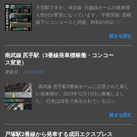
大宮駅ですが、埼京線･川越線ホームの発車標
も割付が変更になっています。 宇都宮線･高崎
線下りコンコースと同様、時刻の両脇に0.5桁
のスペースが入り、行先が3桁になっていま
続きを読む
す。 始発表示は、路線名と交互に設定されて
います。 せっかくなので、過去の表示もまと
めてみました。
南武線 尻手駅（3番線発車標稼働・コンコー
ス変更）
更新日：
12/13/2023
南武線 尻手駅3番線ホームに設置された新し
い発車標が、2023年12月13日に稼働しまし
た。 行先は緑色で表示されているほか、「 3
ドア 」「 3doors 」いずれの表示も、他駅の表
続きを読む
示から左下に1ドットずつ寄っています。 尻手
駅発車標「 4ドア 」の表示です。 こちらも他
駅のものから、1ドットずつ左下に寄っていま
戸塚駅2番線から発車する成田エクスプレス