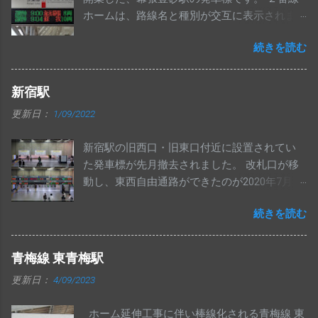
ホームは、路線名と種別が交互に表示されま
す。 ATOS導入区間内で、白い筐体の発車標が
続きを読む
導入されるのは初めてと思われます。
新宿駅
更新日：
1/09/2022
新宿駅の旧西口・旧東口付近に設置されてい
た発車標が先月撤去されました。 改札口が移
動し、東西自由通路ができたのが2020年7月19
日なので、1年5か月ほど経ってからの撤去に
続きを読む
なりました。 いずれ撤去されるとは思ってい
ましたが、意外と長生きしたと思います。
旧西口にあった発車標と同じく、左側数桁分
青梅線 東青梅駅
がマルチカラーで表示される中央西改札の発
更新日：
4/09/2023
車標ですが、湘南新宿ライン等一部が新しい
ものに交換されていました。 昨年10月時点で
ホーム延伸工事に伴い棒線化される青梅線 東
は以前のものだったので、その後の交換と思