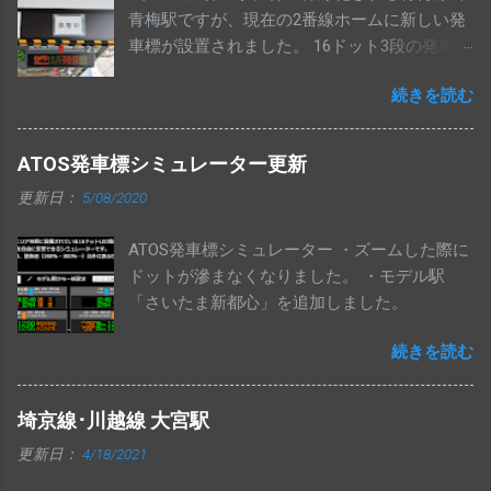
青梅駅ですが、現在の2番線ホームに新しい発
われます。 中央･総武各駅停車・中央線快速・
車標が設置されました。 16ドット3段の発車標
埼京線下りの発車標は変更ありません。 交換
で、上2段は立川方面、下1段は青梅方面の表
された発車標は、今までのように一部マルチ
続きを読む
示がされる模様です。
カラー仕様にはなっていません。
ATOS発車標シミュレーター更新
更新日：
5/08/2020
ATOS発車標シミュレーター ・ズームした際に
ドットが滲まなくなりました。 ・モデル駅
「さいたま新都心」を追加しました。
続きを読む
埼京線･川越線 大宮駅
更新日：
4/18/2021