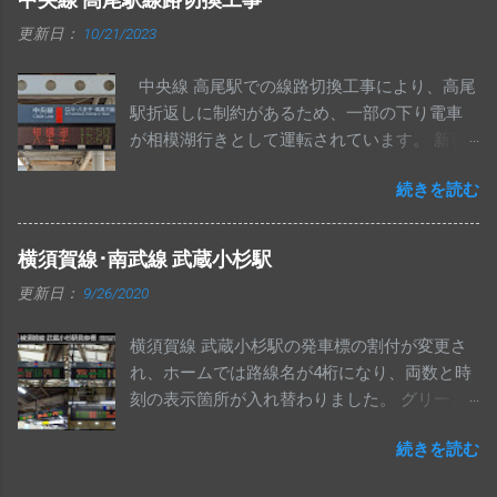
更新日：
10/21/2023
中央線 高尾駅での線路切換工事により、高尾
駅折返しに制約があるため、一部の下り電車
が相模湖行きとして運転されています。 新宿
駅のフルカラー発車標は、ゴシック体ではな
続きを読む
く明朝体で表示されていました。 武蔵小金井
駅発車標の行先6桁表示です。 レア行先でもき
ちんと画素が用意されているのは、初期に
横須賀線･南武線 武蔵小杉駅
ATOSが導入された中央線ならではかもしれま
更新日：
9/26/2020
せん。 中央特快 相模湖行きが夕方に1本のみ
運転されます。 下り相模湖行きは、これで最
横須賀線 武蔵小杉駅の発車標の割付が変更さ
後となります。 写真は東京・神田駅の発車標
れ、ホームでは路線名が4桁になり、両数と時
です。 高尾駅 高圧電気設備工事のため、中央
刻の表示箇所が入れ替わりました。 グリーン
線上りの一部列車が相模湖止まりとなってい
車表示・手入力の方面表示は無くなっていま
ます。 写真は、大月・猿橋・上野原駅の発車
続きを読む
す。 コンコース発車標の割付も、同様に変更
標です。 四方津駅の発車標では、相模湖行き
されています。 武蔵小杉駅では、南武線ホー
と富士山・河口湖行きの並びが見られまし