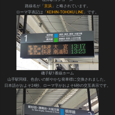
路線名が「
京浜
」と略されています。
ローマ字表記は「
KEIHIN-TOHOKU LINE
」です。
磯子駅1番線ホーム
山手駅同様、色合いの鮮やかな発車標に交換されました。
日本語がおよそ24秒、ローマ字がおよそ6秒の交互表示です。