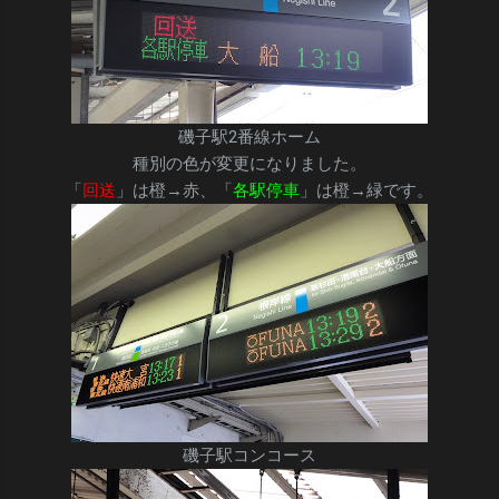
磯子駅2番線ホーム
種別の色が変更になりました。
「
回送
」は橙→赤、「
各駅停車
」は橙→緑です。
磯子駅コンコース