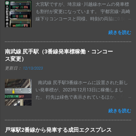
大宮駅ですが、埼京線･川越線ホームの発車標
も割付が変更になっています。 宇都宮線･高崎
線下りコンコースと同様、時刻の両脇に0.5桁
のスペースが入り、行先が3桁になっていま
続きを読む
す。 始発表示は、路線名と交互に設定されて
います。 せっかくなので、過去の表示もまと
めてみました。
南武線 尻手駅（3番線発車標稼働・コンコー
ス変更）
更新日：
12/13/2023
南武線 尻手駅3番線ホームに設置された新し
い発車標が、2023年12月13日に稼働しまし
た。 行先は緑色で表示されているほか、「 3
ドア 」「 3doors 」いずれの表示も、他駅の表
続きを読む
示から左下に1ドットずつ寄っています。 尻手
駅発車標「 4ドア 」の表示です。 こちらも他
駅のものから、1ドットずつ左下に寄っていま
戸塚駅2番線から発車する成田エクスプレス
す。 南武線 尻手駅の上りコンコース発車標