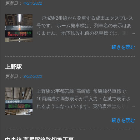
更新日：
4/24/2022
に、浜川崎行き列車が表示されるようになり
ました。 1段目は川崎行き、2段目は浜川崎行
戸塚駅2番線から発車する成田エクスプレス
きの先発列車で固定になっているものと思わ
号です。 ホーム発車標は、列車名の表示はあ
れます。 手入力の「 八丁畷・浜川崎方面 」と
りません。 地下鉄改札前の発車標では、東海
ナンバリング[ JN54 ]も表示されています。
道線の欄に表示されます。
続きを読む
上野駅
更新日：
8/22/2020
上野駅の宇都宮線･高崎線･常磐線発車標で、
10両編成の両数表示が手入力・点滅で表示さ
れるようになっています。英語表示はありま
せん。 特急および上野東京ライン南行の10両
続きを読む
は、従来どおりの表示で変更ありません。
中央線 高尾駅線路切換工事