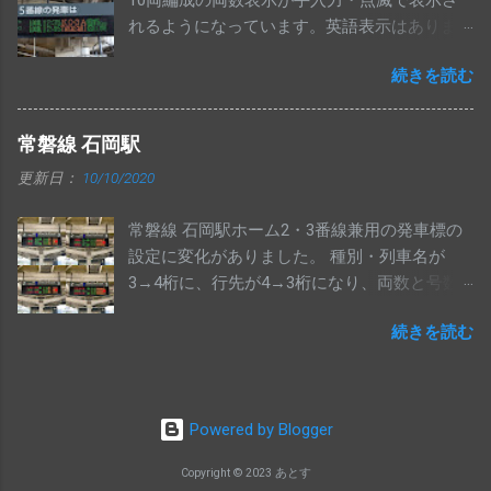
10両編成の両数表示が手入力・点滅で表示さ
です。 高尾駅 高圧電気設備工事のため、中央
れるようになっています。英語表示はありま
線上りの一部列車が相模湖止まりとなってい
せん。 特急および上野東京ライン南行の10両
ます。 写真は、大月・猿橋・上野原駅の発車
続きを読む
は、従来どおりの表示で変更ありません。
標です。 四方津駅の発車標では、相模湖行き
と富士山・河口湖行きの並びが見られまし
た。 中央線 高尾駅線路切換工事のため、中央
常磐線 石岡駅
線の上り特急列車は、行先を高尾に変更して
更新日：
10/10/2020
運転しています。 東京方面への直通快速も高
尾止まりとなっていますが、種別は変更され
常磐線 石岡駅ホーム2・3番線兼用の発車標の
ていないようで、中央特快高尾行きの表示が
設定に変化がありました。 種別・列車名が
出ています。 高尾駅に到着した上り特急列車
3→4桁に、行先が4→3桁になり、両数と号数
は、下り特急列車として折返していきます。
が交互表示になっています。（2枚目は2018年
普段高尾駅の発車標に「あずさ」が表示され
続きを読む
4月撮影）
ることはなく、定期特急列車も止まらないた
め、珍しいものとなっています。
Powered by Blogger
Copyright © 2023 あとす