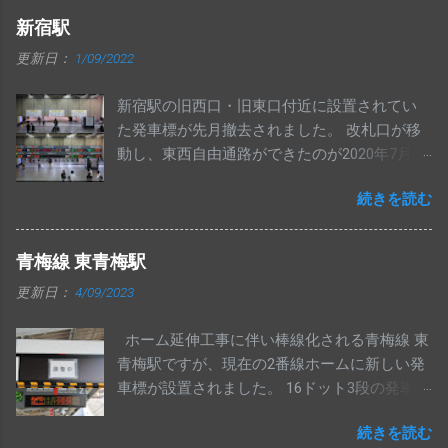
新宿駅
更新日：
1/09/2022
新宿駅の旧西口・旧東口付近に設置されてい
た発車標が先月撤去されました。 改札口が移
動し、東西自由通路ができたのが2020年7月19
日なので、1年5か月ほど経ってからの撤去に
続きを読む
なりました。 いずれ撤去されるとは思ってい
ましたが、意外と長生きしたと思います。
旧西口にあった発車標と同じく、左側数桁分
青梅線 東青梅駅
がマルチカラーで表示される中央西改札の発
更新日：
4/09/2023
車標ですが、湘南新宿ライン等一部が新しい
ものに交換されていました。 昨年10月時点で
ホーム延伸工事に伴い棒線化される青梅線 東
は以前のものだったので、その後の交換と思
青梅駅ですが、現在の2番線ホームに新しい発
われます。 中央･総武各駅停車・中央線快速・
車標が設置されました。 16ドット3段の発車標
埼京線下りの発車標は変更ありません。 交換
で、上2段は立川方面、下1段は青梅方面の表
された発車標は、今までのように一部マルチ
続きを読む
示がされる模様です。
カラー仕様にはなっていません。