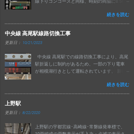
線下りコンコースと同様、時刻の両脇に0.5桁
ナンバリング[ JN54 ]も表示されています。
のスペースが入り、行先が3桁になっていま
続きを読む
す。 始発表示は、路線名と交互に設定されて
います。 せっかくなので、過去の表示もまと
めてみました。
中央線 高尾駅線路切換工事
更新日：
10/21/2023
中央線 高尾駅での線路切換工事により、高尾
駅折返しに制約があるため、一部の下り電車
が相模湖行きとして運転されています。 新宿
駅のフルカラー発車標は、ゴシック体ではな
続きを読む
く明朝体で表示されていました。 武蔵小金井
駅発車標の行先6桁表示です。 レア行先でもき
ちんと画素が用意されているのは、初期に
上野駅
ATOSが導入された中央線ならではかもしれま
更新日：
8/22/2020
せん。 中央特快 相模湖行きが夕方に1本のみ
運転されます。 下り相模湖行きは、これで最
上野駅の宇都宮線･高崎線･常磐線発車標で、
後となります。 写真は東京・神田駅の発車標