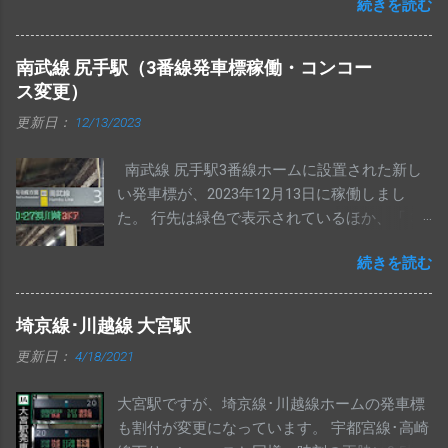
続きを読む
南武線 尻手駅（3番線発車標稼働・コンコー
ス変更）
更新日：
12/13/2023
南武線 尻手駅3番線ホームに設置された新し
い発車標が、2023年12月13日に稼働しまし
た。 行先は緑色で表示されているほか、「 3
ドア 」「 3doors 」いずれの表示も、他駅の表
続きを読む
示から左下に1ドットずつ寄っています。 尻手
駅発車標「 4ドア 」の表示です。 こちらも他
駅のものから、1ドットずつ左下に寄っていま
埼京線･川越線 大宮駅
す。 南武線 尻手駅の上りコンコース発車標
更新日：
4/18/2021
に、浜川崎行き列車が表示されるようになり
ました。 1段目は川崎行き、2段目は浜川崎行
大宮駅ですが、埼京線･川越線ホームの発車標
きの先発列車で固定になっているものと思わ
も割付が変更になっています。 宇都宮線･高崎
れます。 手入力の「 八丁畷・浜川崎方面 」と