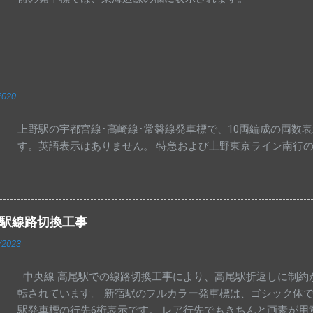
2020
上野駅の宇都宮線･高崎線･常磐線発車標で、10両編成の両数
す。英語表示はありません。 特急および上野東京ライン南行
尾駅線路切換工事
/2023
中央線 高尾駅での線路切換工事により、高尾駅折返しに制約
転されています。 新宿駅のフルカラー発車標は、ゴシック体で
駅発車標の行先6桁表示です。 レア行先でもきちんと画素が用