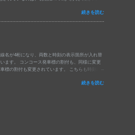
本のみ運転されます。 下り相模湖行きは、これで最
続きを読む
高圧電気設備工事のため、中央線上りの一部列車が相
発車標です。 四方津駅の発車標では、相模湖行き
線路切換工事のため、中央線の上り特急列車は、行
も高尾止まりとなっていますが、種別は変更されて
駅に到着した上り特急列車は、下り特急列車として
されることはなく、定期特急列車も止まらないた
路線名が4桁になり、両数と時刻の表示箇所が入れ替
います。 コンコース発車標の割付も、同様に変更
車標の割付も変更されています。 こちらも時刻が
交互表示は今までどおりです。
続きを読む