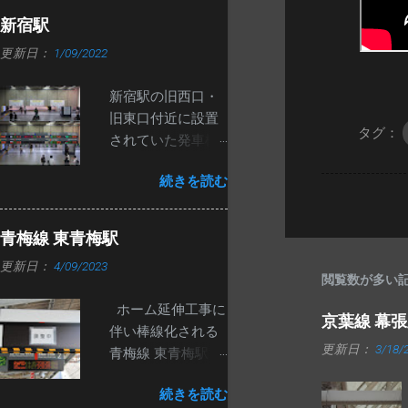
名と種別が交互に
新宿駅
表示されます。
更新日：
1/09/2022
ATOS導入区間内
で、白い筐体の発
新宿駅の旧西口・
車標が導入される
旧東口付近に設置
のは初めてと思わ
タグ：
されていた発車標
れます。
が先月撤去されま
続きを読む
した。 改札口が移
動し、東西自由通
路ができたのが
青梅線 東青梅駅
2020年7月19日な
更新日：
4/09/2023
ので、1年5か月ほ
閲覧数が多い
ど経ってからの撤
ホーム延伸工事に
去になりました。
京葉線 幕
伴い棒線化される
いずれ撤去される
更新日：
3/18/
青梅線 東青梅駅で
とは思っていまし
すが、現在の2番線
たが、意外と長生
続きを読む
ホームに新しい発
きしたと思いま