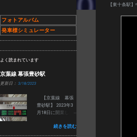
【東十条駅】
フォトアルバム
発車標シミュレーター
よく読まれています
京葉線 幕張豊砂駅
更新日：
3/18/2023
【京葉線 幕張
豊砂駅】 2023年3
月18日に開業し
た、幕張豊砂駅の
続きを読む
発車標です。 ２番
線ホームは、路線