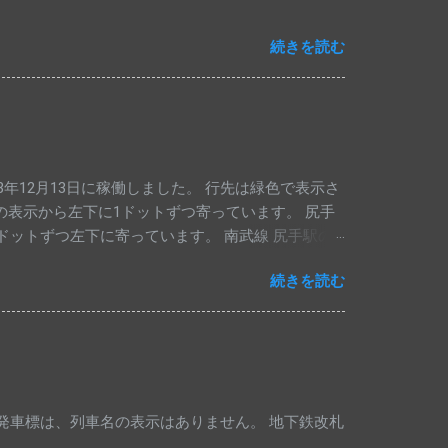
続きを読む
年12月13日に稼働しました。 行先は緑色で表示さ
他駅の表示から左下に1ドットずつ寄っています。 尻手
1ドットずつ左下に寄っています。 南武線 尻手駅の
りました。 1段目は川崎行き、2段目は浜川崎行
続きを読む
八丁畷・浜川崎方面 」とナンバリング[ JN54 ]も
発車標は、列車名の表示はありません。 地下鉄改札