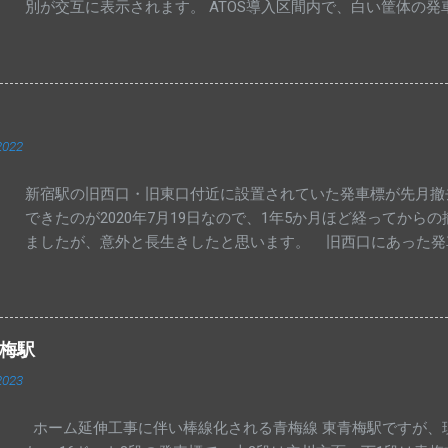
別が交互に表示されます。 ATOS導入区間内で、白い筐体の
2022
新宿駅の旧西口・旧東口付近に設置されていた発車標が先月撤
できたのが2020年7月19日なので、1年5か月ほど経ってか
ましたが、意外と長生きしたと思います。 旧西口にあった発
れる中央西改札の発車標ですが、湘南新宿ライン等一部が新しい
以前のものだったので、その後の交換と思われます。 中央･
更ありません。 交換された発車標は、今までのように一部マ
青梅駅
2023
ホーム延伸工事に伴い棒線化される青梅線 東青梅駅ですが、