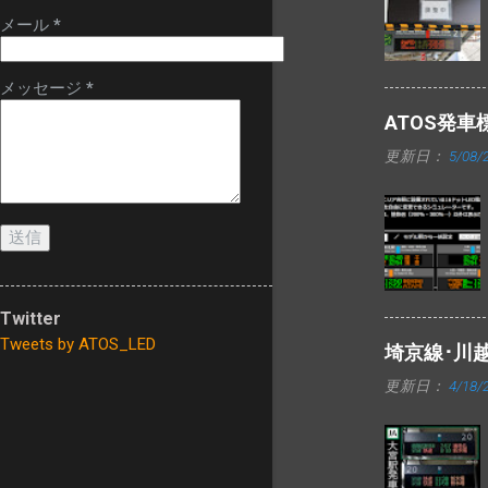
換された発車標
メール
*
は、今までのよう
に一部マルチカラ
ー仕様にはなって
メッセージ
*
いません。
ATOS発
更新日：
5/08/
Twitter
Tweets by ATOS_LED
埼京線･川
更新日：
4/18/