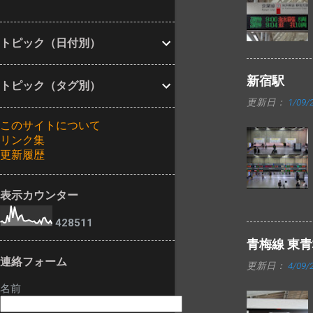
車標が設置されま
す。 旧西口にあ
した。 16ドット3
った発車標と同じ
段の発車標で、上2
トピック（日付別）
く、左側数桁分が
段は立川方面、下1
マルチカラーで表
段は青梅方面の表
新宿駅
示される中央西改
トピック（タグ別）
示がされる模様で
札の発車標です
更新日：
1/09/
す。
が、湘南新宿ライ
このサイトについて
ン等一部が新しい
リンク集
ものに交換されて
更新履歴
いました。 昨年10
月時点では以前の
表示カウンター
ものだったので、
その後の交換と思
4
2
8
5
1
1
われます。 中央･
青梅線 東
総武各駅停車・中
連絡フォーム
央線快速・埼京線
更新日：
4/09/
下りの発車標は変
名前
更ありません。 交