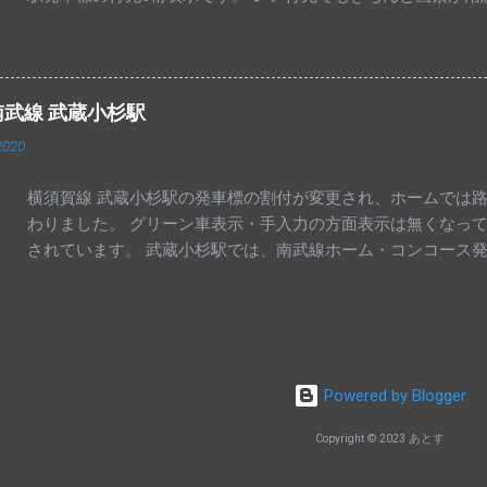
線ならではかもしれません。 中央特快 相模湖行きが夕方に1
後となります。 写真は東京・神田駅の発車標です。 高尾駅 
模湖止まりとなっています。 写真は、大月・猿橋・上野原駅の
と富士山・河口湖行きの並びが見られました。 中央線 高尾駅
南武線 武蔵小杉駅
先を高尾に変更して運転しています。 東京方面への直通快速
2020
いないようで、中央特快高尾行きの表示が出ています。 高尾
折返していきます。 普段高尾駅の発車標に「あずさ」が表示
横須賀線 武蔵小杉駅の発車標の割付が変更され、ホームでは
め、珍しいものとなっています。
わりました。 グリーン車表示・手入力の方面表示は無くなって
されています。 武蔵小杉駅では、南武線ホーム・コンコース発
中央になり、行先と表示順序が入れ替わりました。 路線名の
Powered by Blogger
Copyright © 2023 あとす