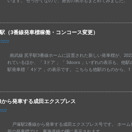
います。 せっかくなので、過去の表示もまとめてみました。
手駅（3番線発車標稼働・コンコース変更）
/2023
南武線 尻手駅3番線ホームに設置された新しい発車標が、2023
れているほか、「 3ドア 」「 3doors 」いずれの表示も、
駅発車標「 4ドア 」の表示です。 こちらも他駅のものから、
上りコンコース発車標に、浜川崎行き列車が表示されるようにな
きの先発列車で固定になっているものと思われます。 手入力の「 
表示されています。
線から発車する成田エクスプレス
2022
戸塚駅2番線から発車する成田エクスプレス号です。 ホーム
前の発車標では、東海道線の欄に表示されます。