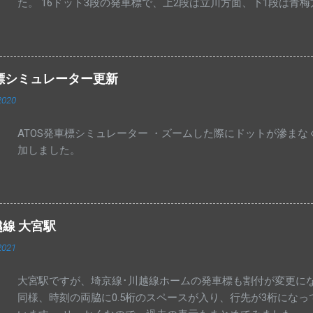
た。 16ドット3段の発車標で、上2段は立川方面、下1段は青
車標シミュレーター更新
2020
ATOS発車標シミュレーター ・ズームした際にドットが滲ま
加しました。
越線 大宮駅
2021
大宮駅ですが、埼京線･川越線ホームの発車標も割付が変更にな
同様、時刻の両脇に0.5桁のスペースが入り、行先が3桁にな