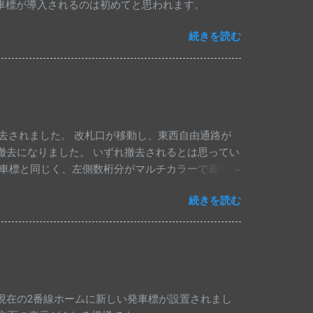
発車標が導入されるのは初めてと思われます。
続きを読む
去されました。 改札口が移動し、東西自由通路が
らの撤去になりました。 いずれ撤去されるとは思ってい
車標と同じく、左側数桁分がマルチカラーで表示さ
ものに交換されていました。 昨年10月時点では
続きを読む
総武各駅停車・中央線快速・埼京線下りの発車標は変
ルチカラー仕様にはなっていません。
現在の2番線ホームに新しい発車標が設置されまし