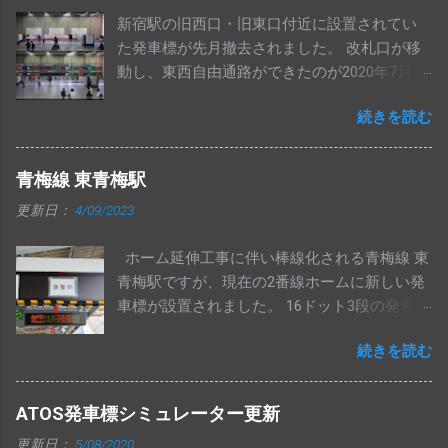
新宿駅の旧西口・旧東口付近に設置されてい
た発車標が先月撤去されました。 改札口が移
動し、東西自由通路ができたのが2020年7月19
日なので、1年5か月ほど経ってからの撤去に
続きを読む
なりました。 いずれ撤去されるとは思ってい
ましたが、意外と長生きしたと思います。
旧西口にあった発車標と同じく、左側数桁分
青梅線 東青梅駅
がマルチカラーで表示される中央西改札の発
更新日：
4/09/2023
車標ですが、湘南新宿ライン等一部が新しい
ものに交換されていました。 昨年10月時点で
ホーム延伸工事に伴い棒線化される青梅線 東
は以前のものだったので、その後の交換と思
青梅駅ですが、現在の2番線ホームに新しい発
われます。 中央･総武各駅停車・中央線快速・
車標が設置されました。 16ドット3段の発車標
埼京線下りの発車標は変更ありません。 交換
で、上2段は立川方面、下1段は青梅方面の表
された発車標は、今までのように一部マルチ
続きを読む
示がされる模様です。
カラー仕様にはなっていません。
ATOS発車標シミュレーター更新
更新日：
5/08/2020