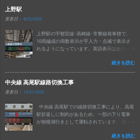
上野駅
更新日：
8/22/2020
上野駅の宇都宮線･高崎線･常磐線発車標で、
10両編成の両数表示が手入力・点滅で表示さ
れるようになっています。英語表示はありま
せん。 特急および上野東京ライン南行の10両
続きを読む
は、従来どおりの表示で変更ありません。
中央線 高尾駅線路切換工事
更新日：
10/21/2023
中央線 高尾駅での線路切換工事により、高尾
駅折返しに制約があるため、一部の下り電車
が相模湖行きとして運転されています。 新宿
駅のフルカラー発車標は、ゴシック体ではな
続きを読む
く明朝体で表示されていました。 武蔵小金井