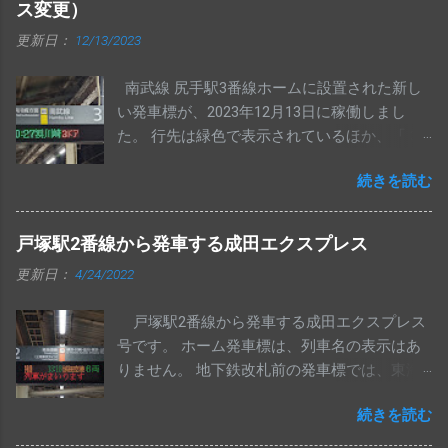
ス変更）
更新日：
12/13/2023
南武線 尻手駅3番線ホームに設置された新し
い発車標が、2023年12月13日に稼働しまし
た。 行先は緑色で表示されているほか、「 3
ドア 」「 3doors 」いずれの表示も、他駅の表
続きを読む
示から左下に1ドットずつ寄っています。 尻手
駅発車標「 4ドア 」の表示です。 こちらも他
駅のものから、1ドットずつ左下に寄っていま
戸塚駅2番線から発車する成田エクスプレス
す。 南武線 尻手駅の上りコンコース発車標
更新日：
4/24/2022
に、浜川崎行き列車が表示されるようになり
ました。 1段目は川崎行き、2段目は浜川崎行
戸塚駅2番線から発車する成田エクスプレス
きの先発列車で固定になっているものと思わ
号です。 ホーム発車標は、列車名の表示はあ
れます。 手入力の「 八丁畷・浜川崎方面 」と
りません。 地下鉄改札前の発車標では、東海
ナンバリング[ JN54 ]も表示されています。
道線の欄に表示されます。
続きを読む