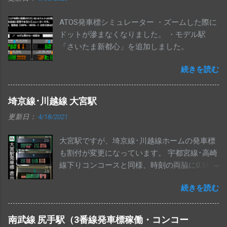
ATOS発車標シミュレーター ・ズームした際に
ドットが滲まなくなりました。 ・モデル駅
「さいたま新都心」を追加しました。
続きを読む
埼京線･川越線 大宮駅
更新日：
4/18/2021
大宮駅ですが、埼京線･川越線ホームの発車標
も割付が変更になっています。 宇都宮線･高崎
線下りコンコースと同様、時刻の両脇に0.5桁
のスペースが入り、行先が3桁になっていま
続きを読む
す。 始発表示は、路線名と交互に設定されて
います。 せっかくなので、過去の表示もまと
めてみました。
南武線 尻手駅（3番線発車標稼働・コンコー